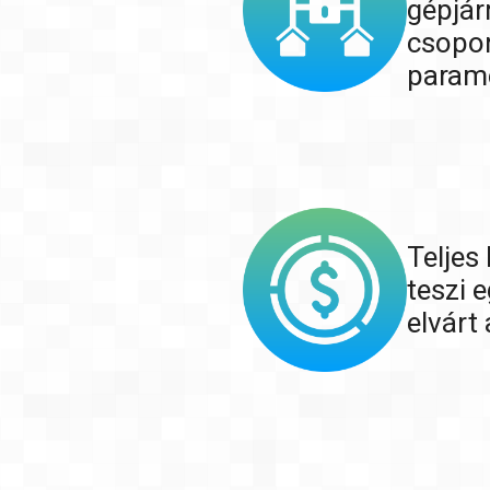
gépjár
csopor
paramé
Teljes
teszi 
elvárt