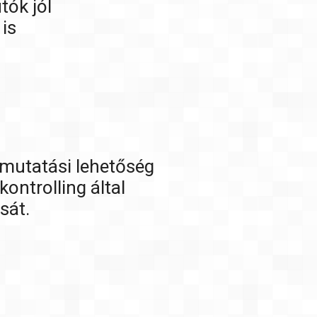
tók jól
is
imutatási lehetőség
ontrolling által
sát.