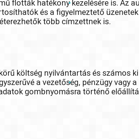
mű flották hatékony kezelésére is. Az au
tosíthatók és a figyelmeztető üzenetek 
terezhetők több címzettnek is.
 körű költség nyilvántartás és számos k
egyszerűvé a vezetőség, pénzügy vagy a k
 adatok gombnyomásra történő előállítá