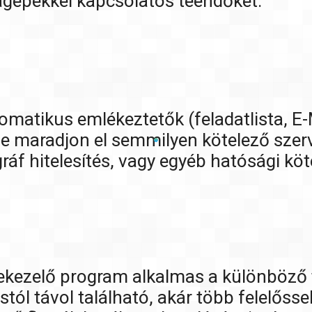
épekkel kapcsolatos teendőket.
omatikus emlékeztetők (feladatlista, E-M
e maradjon el semmilyen kötelező szerv
ráf hitelesítés, vagy egyéb hatósági köt
tekezelő program alkalmas a különböző 
tól távol található, akár több felelősse