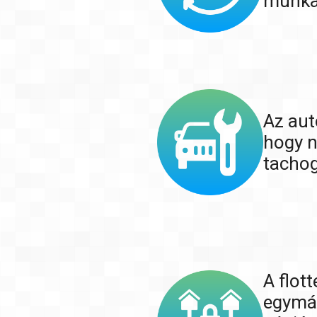
munkag
Az aut
hogy n
tachog
A flot
egymás