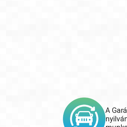
A Gará
nyilvá