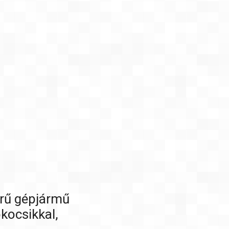
rű gépjármű
pkocsikkal,