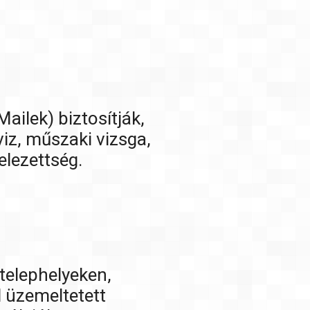
ailek) biztosítják,
iz, műszaki vizsga,
elezettség.
telephelyeken,
l üzemeltetett